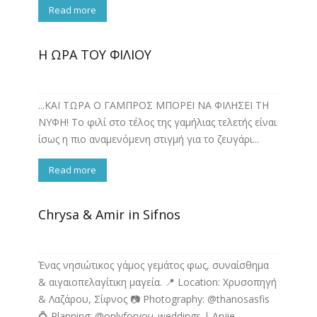
Read more
Η ΩΡΑ ΤΟΥ ΦΙΛΙΟΥ
...ΚΑΙ ΤΩΡΑ Ο ΓΑΜΠΡΟΣ ΜΠΟΡΕΙ ΝΑ ΦΙΛΗΣΕΙ ΤΗ
ΝΥΦΗ! Το φιλί στο τέλος της γαμήλιας τελετής είναι
ίσως η πιο αναμενόμενη στιγμή για το ζευγάρι...
Read more
Chrysa & Amir in Sifnos
Ένας νησιώτικος γάμος γεμάτος φως, συναίσθημα
& αιγαιοπελαγίτικη μαγεία. 📍 Location: Χρυσοπηγή
& Λαζάρου, Σίφνος 📷 Photography: @thanosasfis
💍 Planning: @onlyforyou_weddings | Anjie