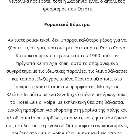
γειτονικά hot spots, τότε η Σαρδηνία είναι ο απόλυτος
προορισμός που ζητάτε.
Ρομαντικά θέρετρα
Αν είστε ρομαντικοί, δεν υπάρχει καλύτερο μέρος για να
ζήσετε τις στιγμές που ονειρεύεστε από το Porto Cervo.
Κατασκευασμένο στη δεκαετία του 1960 από τον
πρίγκιπα Karim Aga Khan, αυτό το απομονωμένο
συγκρότημα με τις ιδιωτικές παραλίες, τις λιμνοθάλασσες
και τα παστέλ-ζωγραφισμένα θέρετρα αξιοποιεί στο
έπακρο τη γοητεία και την ομορφιά της Μεσογείου.
Κλείστε δωμάτιο σε ένα ξενοδοχείο πέντε αστέρων, όπως
το Hotel Cala di Volpe, με εκπληκτική θέα στη θάλασσα,
εύκολη πρόσβαση για shopping στη μαρίνα της πόλης και
ηλιοθεραπεία σε παρθένες παραλίες και ζήστε τον έρωτά
σας σε όλο του το μεγαλείο! Οι πρόσφατα ανακαινισμένες
σουίτες στο Cala di Volpe είναι εμπνευσμένες από τα