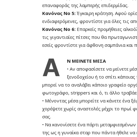
επαναφοράς της λαμπερής επιδερμίδας.
Κανόνας Νο 5:
Έγκαιρη κράτηση. Αφού ορίσ
ενδιαφερόμενες, φροντίστε για όλες τις απ
Κανόνας Νο 6:
Επαρκείς προμήθειες αλκοόλ 
τις γιγαντιαίες πίτσες που θα πρωταγωνισ
εσείς φροντίστε για άφθονη σαμπάνια και π
Α
Ν ΜΕΙΝΕΤΕ ΜΕΣΑ
• Αν αποφασίσετε να μείνετε μέσ
ξενοδοχείου ή το σπίτι κάποιας 
μπορεί να το αναλάβει κάποιο γραφείο οργά
φωτογράφο, strippers και ό, τι άλλο τραβάει
• Μένοντας μέσα μπορείτε να κάνετε ένα ξέ
χορέψετε χωρίς αναστολές μέχρι το πρωί φ
σας.
• Να κανονίσετε ένα πάρτι μεταμφιεσμένων 
της ως η γυναίκα σταρ που πάντα ήθελε να ε