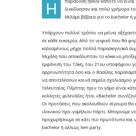
παράδοση ήθελε κάποτε να είναι
Η
διεκδίκησαν και πολύ γρήγορα τ
Μιλάμε βέβαια για το bachelor ή 
Υπάρχουν πολλοί τρόποι να μείνει αξέχαστο
σε κάθε ευκαιρία. Από το νυφικό που θα φο
καλεσμένους μέχρι πολλά παρασκηνιακά συμ
Μιχάλη που αποκάλυπταν το κόκκινο μποξερ
εμφάνιση του Τάκη, του 21ου υποψήφιου γ
αρρενωπότητα όσο και ο Βασίλης Χαραλαμ
να αποτελέσουν κοινά σημεία σχολιασμού γι
τελευταίας Πέμπτης πριν το γάμο είναι κάτι
κολλητές φιλενάδες ήτοι «Bachelor συνέζευ
Οι προτάσεις που ακολουθούν σίγουρα θα 
ιδανικού προ-γαμήλιου πάρτι. Μπορούμε να
προχωρήσουμε σε κάτι πιο πρωτότυπο και ν
bachelor ή αλλιώς hen party.