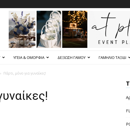
Υ
ΥΓΕΙΑ & ΟΜΟΡΦΙΑ
ΔΕΞΙΩΣΗ ΓΑΜΟΥ
ΓΑΜΗΛΙΟ ΤΑΞΙΔΙ
Πάρτι, μόνο για γυναίκες!
Τ
γυναίκες!
Α
F
P