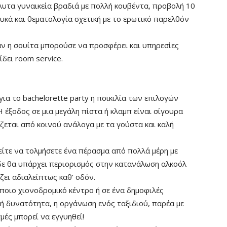
λυτα γυναικεία βραδιά με πολλή κουβέντα, προβολή 10
λυκά και θεματολογία σχετική με το ερωτικό παρελθόν
αν η σουίτα μπορούσε να προσφέρει και υπηρεσίες
ίδει room service.
για το bachelorette party η ποικιλία των επιλογών
 έξοδος σε μια μεγάλη πίστα ή κλαμπ είναι σίγουρα
ίζεται από κοινού ανάλογα με τα γούστα και καλή
είτε να τολμήσετε ένα πέρασμα από πολλά μέρη με
 δε θα υπάρχει περιορισμός στην κατανάλωση αλκοόλ
ζει αδιαλείπτως καθ’ οδόν.
κάποιο χιονοδρομικό κέντρο ή σε ένα δημοφιλές
κή δυνατότητα, η οργάνωση ενός ταξιδιού, παρέα με
μές μπορεί να εγγυηθεί!