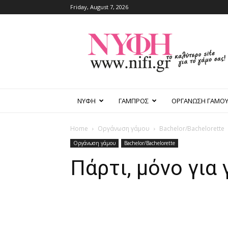
Friday, August 7, 2026
nifi.gr
ΝΥΦΗ
ΓΑΜΠΡΟΣ
ΟΡΓΑΝΩΣΗ ΓΑΜΟ
Home
Οργάνωση γάμου
Bachelor/Bachelorette
Οργάνωση γάμου
Bachelor/Bachelorette
Πάρτι, μόνο για 
Facebook
Pinterest