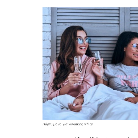
Πάρτυ μόνο για γυναίκες nifi.gr