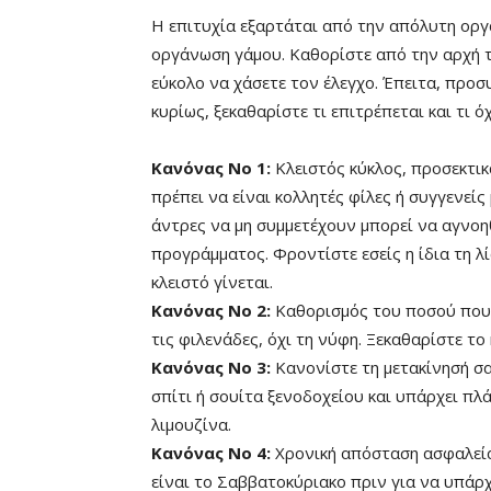
Η επιτυχία εξαρτάται από την απόλυτη οργά
οργάνωση γάμου. Καθορίστε από την αρχή τ
εύκολο να χάσετε τον έλεγχο. Έπειτα, προσ
κυρίως, ξεκαθαρίστε τι επιτρέπεται και τι ό
Κανόνας Νο 1:
Κλειστός κύκλος, προσεκτικ
πρέπει να είναι κολλητές φίλες ή συγγενεί
άντρες να μη συμμετέχουν μπορεί να αγνοη
προγράμματος. Φροντίστε εσείς η ίδια τη λ
κλειστό γίνεται.
Κανόνας Νο 2:
Καθορισμός του ποσού που 
τις φιλενάδες, όχι τη νύφη. Ξεκαθαρίστε το
Κανόνας Νο 3:
Κανονίστε τη μετακίνησή σας,
σπίτι ή σουίτα ξενοδοχείου και υπάρχει πλά
λιμουζίνα.
Κανόνας Νο 4:
Χρονική απόσταση ασφαλείας
είναι το Σαββατοκύριακο πριν για να υπά