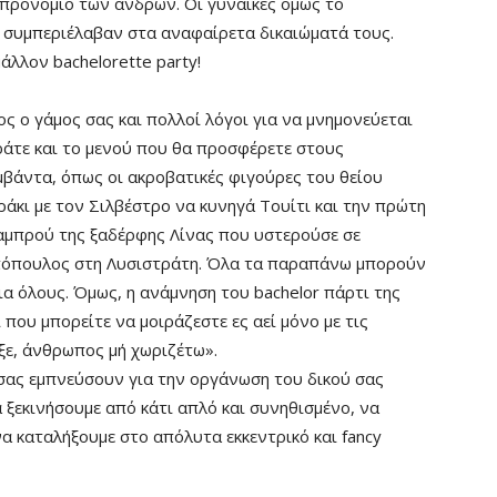
 προνόμιο των ανδρών. Οι γυναίκες όμως το
ο συμπεριέλαβαν στα αναφαίρετα δικαιώματά τους.
μάλλον bachelorette party!
ς ο γάμος σας και πολλοί λόγοι για να μνημονεύεται
ράτε και το μενού που θα προσφέρετε στους
βάντα, όπως οι ακροβατικές φιγούρες του θείου
άκι με τον Σιλβέστρο να κυνηγά Τουίτι και την πρώτη
αμπρού της ξαδέρφης Λίνας που υστερούσε σε
πόπουλος στη Λυσιστράτη. Όλα τα παραπάνω μπορούν
α όλους. Όμως, η ανάμνηση του bachelor πάρτι της
 που μπορείτε να μοιράζεστε ες αεί μόνο με τις
ξε, άνθρωπος μή χωριζέτω».
σας εμπνεύσουν για την οργάνωση του δικού σας
 ξεκινήσουμε από κάτι απλό και συνηθισμένο, να
α καταλήξουμε στο απόλυτα εκκεντρικό και fancy