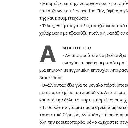
• Μπορείτε, επίσης, να οργανώσετε μια από
επεισοδίων του Sex and the City, άφθονα γ
της κάθε συμμετέχουσας.
• Τέλος, θα ήταν για όλες αναζωογονητικό 
χαλάρωσης με τζακούζι, πισίνα ή μασάζ εν ε
Α
Ν ΒΓΕΙΤΕ ΕΞΩ
• Αν αποφασίσετε να βγείτε έξω 
ενισχύεται ακόμη περισσότερο. Η
μια επιλογή με εγγυημένη επιτυχία. Αποφασ
διασκέδαση!
• Βγαίνοντας έξω για το μεγάλο πάρτι μπορ
μεταφορικό μέσο μια λιμουζίνα. Από τη μια
και από την άλλη το πάρτι μπορεί να συνεχί
• Τι θα λέγατε για μια ομαδική εκδρομή σε 
τουριστικό θέρετρο; Αν υπάρχει η οικονομι
όλη την κοριτσοπαρέα, μόνο αξέχαστες στιγ