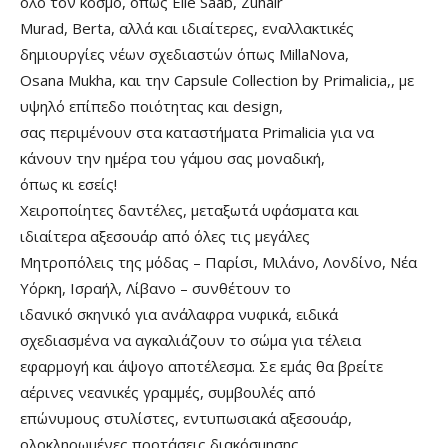
όλο τον κόσμο, όπως Elie Saab, Zuhair
Murad, Berta, αλλά και ιδιαίτερες, εναλλακτικές
δημιουργίες νέων σχεδιαστών όπως MillaNova,
Osana Mukha, και την Capsule Collection by Primalicia,, με
υψηλό επίπεδο ποιότητας και design,
σας περιμένουν στα καταστήματα Primalicia για να
κάνουν την ημέρα του γάμου σας μοναδική,
όπως κι εσείς!
Χειροποίητες δαντέλες, μεταξωτά υφάσματα και
ιδιαίτερα αξεσουάρ από όλες τις μεγάλες
Μητροπόλεις της μόδας – Παρίσι, Μιλάνο, Λονδίνο, Νέα
Υόρκη, Ισραήλ, Λίβανο – συνθέτουν το
ιδανικό σκηνικό για ανάλαφρα νυφικά, ειδικά
σχεδιασμένα να αγκαλιάζουν το σώμα για τέλεια
εφαρμογή και άψογο αποτέλεσμα. Σε εμάς θα βρείτε
αέρινες νεανικές γραμμές, συμβουλές από
επώνυμους στυλίστες, εντυπωσιακά αξεσουάρ,
ολοκληρωμένες προτάσεις διακόσμησης,