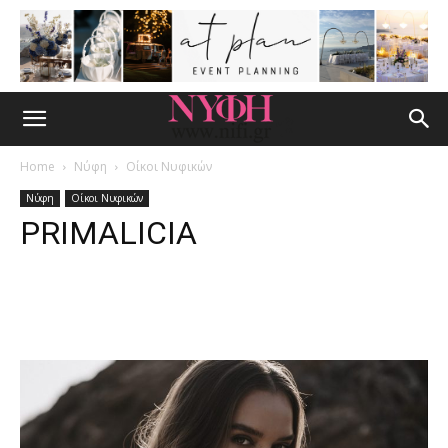
Home
Νύφη
Οίκοι Νυφικών
Νύφη
Οίκοι Νυφικών
PRIMALICIA
Facebook
Pinterest