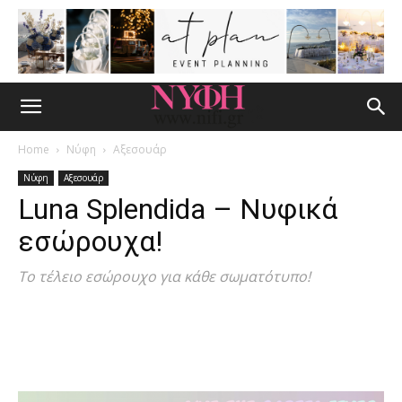
Home
Νύφη
Αξεσουάρ
Νύφη
Αξεσουάρ
Luna Splendida – Νυφικά
εσώρουχα!
Το τέλειο εσώρουχο για κάθε σωματότυπο!
Facebook
Pinterest