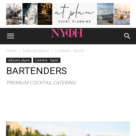
Home
Δεξίωση γάμου
Cocktails - Κρασί
Δεξίωση γάμου
Cocktails - Κρασί
BARTENDERS
PREMIUM COCKTAIL CATERING
Facebook
Pinterest