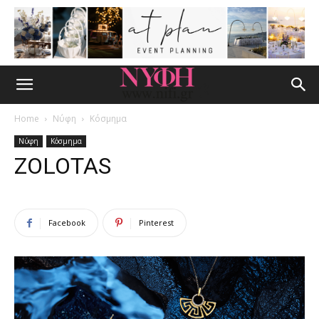
Home
Νύφη
Κόσμημα
Νύφη
Κόσμημα
ZOLOTAS
Facebook
Pinterest