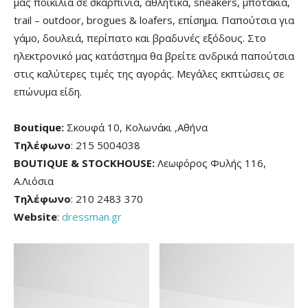
μας ποικιλία σε σκαρπίνια, αθλητικά, sneakers, μποτάκια,
trail – outdoor, brogues & loafers, επίσημα. Παπούτσια για
γάμο, δουλειά, περίπατο και βραδυνές εξόδους. Στο
ηλεκτρονικό μας κατάστημα θα βρείτε ανδρικά παπούτσια
στις καλύτερες τιμές της αγοράς. Μεγάλες εκπτώσεις σε
επώνυμα είδη.
Boutique:
Σκουφά 10, Κολωνάκι ,Αθήνα
Τηλέφωνο
:
215 5004038
BOUTIQUE & STOCKHOUSE:
Λεωφόρος Φυλής 116,
Α.Λιόσια
Τηλέφωνο
:
210 2483 370
Website
:
dressman.gr