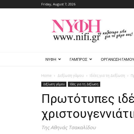
Friday, August 7, 2026
nifi.gr
ΝΥΦΗ
ΓΑΜΠΡΟΣ
ΟΡΓΑΝΩΣΗ ΓΑΜΟ
Home
Δεξίωση γάμου
Ιδέες για τη Δεξίωση
Π
Δεξίωση γάμου
Ιδέες για τη Δεξίωση
Πρωτότυπες ιδέ
χριστουγεννιάτι
Της Αθηνάς Τσακαλίδου