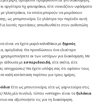
ια μία μέρα, ορισμένοι προμηθεύονται για διακόσμηση,
 κι αργότερα πχ φαναράκια, είτε νοικιάζουν υφάσματα
 με γλαστράκια, τα οποία μπορούν να μοιράσουν
ωσης, ως μπομπονιέρα. Σε γλάστρα την περίοδο αυτή
 Για λοιπές προτάσεις απευθυνθείτε στον ανθοπώλη
ώνα είναι να έχετε μικρά καλαθάκια με
ξηρούς
ια, αμύγδαλα). Θα προσδώσουν ένα ιδιαίτερο
 χρησιμοποιήσετε εκ των υστέρων για διακόσμηση. Με
την αίθουσα με
εσπεριδοειδή
, είτε σκέτα, είτε
νες αποχρώσεις! Να έχετε υπόψη σας ότι εφόσον τους
ε καλή κατάσταση περίπου για τρεις ημέρες.
ρόδια
! Είτε ως μπουτονιέρα, είτε ως γαρνιτούρα στις
ς! Άλλη μία πινελιά, τύπου «vintage» είναι τα
ξυλάκια
κτυο και αξιοποιήστε τις για τη διακόσμηση.