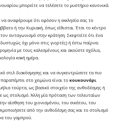
νουαρίου μπορείτε να τελέσετε το μυστήριο κανονικά.
να αναφέρουμε ότι εφόσον η εκκλησία σας το
άββατο ή την Κυριακή, όπως είθισται. Έτσι το κέντρο
 τον ανταγωνισμό στην κράτηση. Σκεφτείτε ότι ένα
(δυστυχώς όχι μόνο στις γιορτές) ή έστω παίρνει
ερομηνία με τους καλεσμένους και ακούστε σχόλια,
μολογία κακή ημέρα.
κό στιλ διακόσμησης και να συγκεντρώσετε τα πιο
 παραπέμπει στο χειμώνα είναι το
κουκουνάρι
.
μήλια τούρτα, ως βασικό στοιχείο της ανθοδέσμης ή
ε ως στολισμό. Άλλη μία πρόταση των τελευταίων
 την αίσθηση του χιονισμένου, του σικάτου, του
σιμοποιήσετε από την ανθοδέσμη σας και το στολισμό
ρα του γαμπρού.