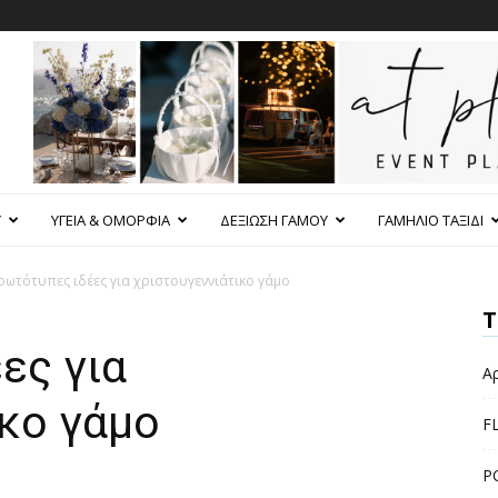
Υ
ΥΓΕΙΑ & ΟΜΟΡΦΙΑ
ΔΕΞΙΩΣΗ ΓΑΜΟΥ
ΓΑΜΗΛΙΟ ΤΑΞΙΔΙ
ρωτότυπες ιδέες για χριστουγεννιάτικο γάμο
Τ
ες για
Α
κο γάμο
F
P