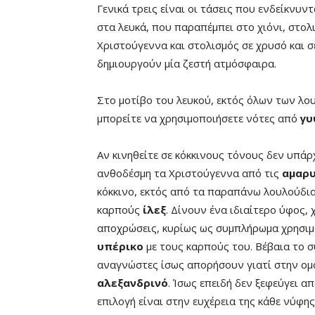
Γενικά τρεις είναι οι τάσεις που ενδείκνυν
στα λευκά, που παραπέμπει στο χιόνι, στολ
Χριστούγεννα και στολισμός σε χρυσό και σ
δημιουργούν μία ζεστή ατμόσφαιρα.
Στο μοτίβο του λευκού, εκτός όλων των λου
μπορείτε να χρησιμοποιήσετε νότες από
γυ
Αν κινηθείτε σε κόκκινους τόνους δεν υπάρ
ανθοδέσμη τα Χριστούγεννα από τις
αμαρυ
κόκκινο, εκτός από τα παραπάνω λουλούδια
καρπούς
ίλεξ
. Δίνουν ένα ιδιαίτερο ύφος, 
αποχρώσεις, κυρίως ως συμπλήρωμα χρησιμο
υπέρικο
με τους καρπούς του. Βέβαια το συ
αναγνώστες ίσως απορήσουν γιατί στην ο
αλεξανδρινό
. Ίσως επειδή δεν ξεφεύγει 
επιλογή είναι στην ευχέρεια της κάθε νύφης