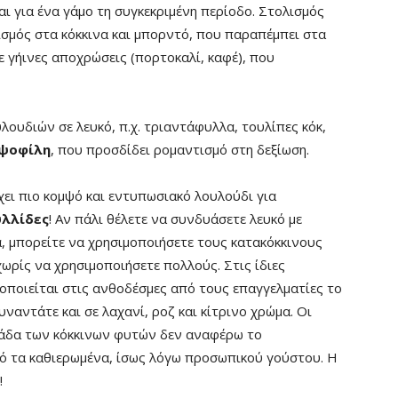
ται για ένα γάμο τη συγκεκριμένη περίοδο. Στολισμός
ισμός στα κόκκινα και μπορντό, που παραπέμπει στα
ε γήινες αποχρώσεις (πορτοκαλί, καφέ), που
λουδιών σε λευκό, π.χ. τριαντάφυλλα, τουλίπες κόκ,
ψοφίλη
, που προσδίδει ρομαντισμό στη δεξίωση.
χει πιο κομψό και εντυπωσιακό λουλούδι για
λλίδες
! Αν πάλι θέλετε να συνδυάσετε λευκό με
, μπορείτε να χρησιμοποιήσετε τους κατακόκκινους
χωρίς να χρησιμοποιήσετε πολλούς. Στις ίδιες
ποιείται στις ανθοδέσμες από τους επαγγελματίες το
ναντάτε και σε λαχανί, ροζ και κίτρινο χρώμα. Οι
μάδα των κόκκινων φυτών δεν αναφέρω το
από τα καθιερωμένα, ίσως λόγω προσωπικού γούστου. Η
!