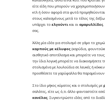
καλαισθησία, αλλά είναι κάτι που κρατάει γ
είτε είδη που μπορούν να χρησιμοποιήσουν
κτλ ή όσον αφορά στα φυτά προμηθεύονται
στους καλεσμένους μετά το τέλος της δεξί
υπάρχει το
ελγούντι
και οι
αμαρυλλίδες
.
σας.
Άλλη μία ιδέα για στολισμό σε γάμο το χειμ
καρπούς με κέλυφος
(καρύδια, φουντούκ
αισθητικό αποτέλεσμα και μπορείτε να τους
την ίδια λογική μπορείτε να διακοσμήσετε 
στολισμένα με λουλούδια σε λευκές ή κόκκι
προσθέσετε τα γαρύφαλλα θα παραμείνουν σ
Στο ίδιο μήκος κύματος και ο στολισμός με
σαλάτες, είτε ως ό,τι άλλο φανταστείτε εσεί
κανέλας
. Συγκεντρώστε ιδέες από το διαδί